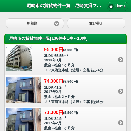
尼崎市の賃貸物件一覧｜尼崎賃貸マンション情報NET
Home
新着順
並び替え
尼崎市の賃貸物件一覧[136件中1件～10件]
95,000円
(8,000円)
2
3LDK/65.55m
1998年3月
敷金 -/礼金 1ヶ月分
ＪＲ東海道本線（近畿）立花 徒歩4分
74,000円
(5,500円)
2
1LDK/41.2m
2017年2月
敷金 -/礼金 2ヶ月分
ＪＲ東海道本線（近畿）立花 徒歩8分
71,000円
(5,500円)
2
1LDK/34.5m
2017年2月
敷金 -/礼金 1ヶ月分