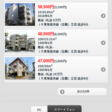
58,500円
(3,100円)
2
1K/29.85m
2018年6月
敷金 -/礼金 6万円
ＪＲ東海道本線（近畿）立花 徒歩9分
48,500円
(6,500円)
2
1DK/33.31m
1990年4月
敷金 -/礼金 -
ＪＲ東海道本線（近畿）立花 徒歩9分
47,000円
(3,000円)
2
1DK/30m
1995年8月
敷金 -/礼金 10万円
ＪＲ東海道本線（近畿）立花 徒歩8分
次の10件
スマートフォン
PC