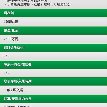
・阪神本線尼崎より徒歩15分
・ＪＲ東海道本線（近畿）尼崎より徒歩15分
所在階
2階建/1階
敷金/礼金
- / 30万円
保証金/解約引
- / -
契約一時金/償却費
- / -
取引形態/入居時期
一般 / 即入居
駐車場/部屋の向き