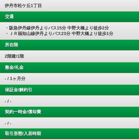
伊丹市松ケ丘1丁目
交通
・阪急伊丹線伊丹よりバス15分 中野大橋より徒歩2分
・ＪＲ福知山線伊丹よりバス23分 中野大橋より徒歩1分
所在階
2階建/1階
敷金/礼金
- / 1ヶ月分
保証金/解約引
- / -
契約一時金/償却費
- / -
取引形態/入居時期