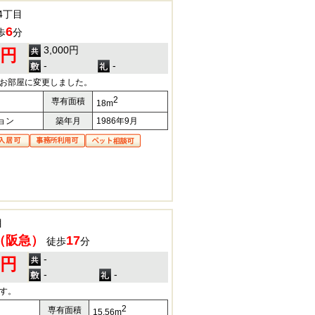
4丁目
6
歩
分
3,000円
0円
-
-
のお部屋に変更しました。
2
専有面積
18m
ョン
築年月
1986年9月
目
（阪急）
17
徒歩
分
-
0円
-
-
す。
2
専有面積
15.56m