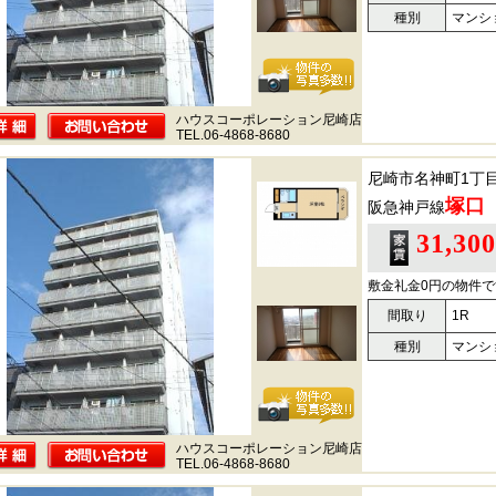
種別
マンシ
ハウスコーポレーション尼崎店
TEL.06-4868-8680
尼崎市名神町1丁
塚口
阪急神戸線
31,30
敷金礼金0円の物件で
間取り
1R
種別
マンシ
ハウスコーポレーション尼崎店
TEL.06-4868-8680