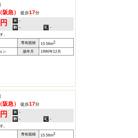
目
（阪急）
17
徒歩
分
-
0円
-
-
す。
2
専有面積
15.56m
ョン
築年月
1990年12月
目
（阪急）
17
徒歩
分
-
0円
-
-
す。
2
専有面積
15.56m