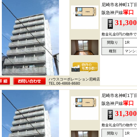
尼崎市名神町1丁
塚口
阪急神戸線
31,30
敷金礼金0円の物件で
間取り
1R
種別
マンシ
ハウスコーポレーション尼崎店
TEL.06-4868-8680
尼崎市名神町1丁
塚口
阪急神戸線
31,30
敷金礼金0円の物件で
間取り
1R