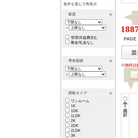
条件を選んで再表示
家賃
188
～
管理/共益費含む
PAGE
敷金/礼金なし
専有面積
※物件比
～
間取タイプ
ワンルーム
1K
1DK
1LDK
2K
2DK
2LDK
3K