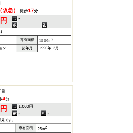
目
（阪急）
17
徒歩
分
-
0円
-
-
す。
2
専有面積
15.56m
ョン
築年月
1990年12月
丁目
4
歩
分
1,000円
0円
-
-
必見です。
2
専有面積
25m