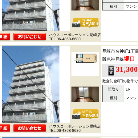
種別
マンシ
ハウスコーポレーション尼崎店
TEL.06-4868-8680
尼崎市名神町1丁
塚口
阪急神戸線
31,30
敷金礼金0円の物件で
間取り
1R
種別
マンシ
ハウスコーポレーション尼崎店
TEL.06-4868-8680