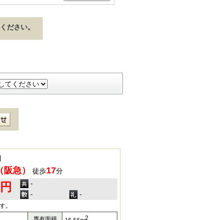
ください。
目
（阪急）
17
徒歩
分
-
0円
-
-
す。
2
専有面積