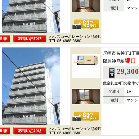
種別
マンシ
ハウスコーポレーション尼崎店
TEL.06-4868-8680
尼崎市名神町1丁
塚口
阪急神戸線
29,30
敷金礼金0円の物件で
間取り
1R
種別
マンシ
ハウスコーポレーション尼崎店
TEL.06-4868-8680