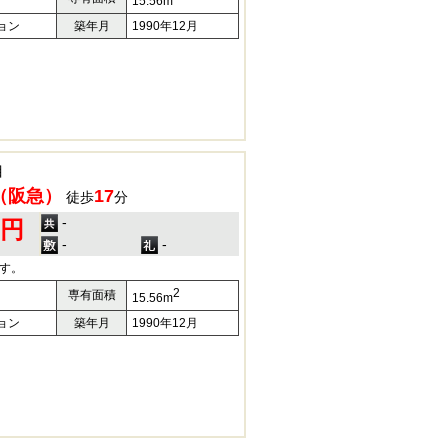
15.56m
ョン
築年月
1990年12月
目
（阪急）
17
徒歩
分
-
0円
-
-
す。
2
専有面積
15.56m
ョン
築年月
1990年12月