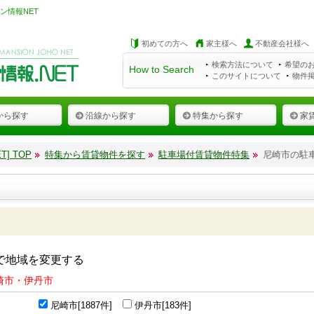
ン情報NET
初めての方へ
家主様へ
不動産会社様へ
検索方法について
希望の
How to Search
このサイトについて
物件
から探す
沿線から探す
特集から探す
家
] TOP
特集から賃貸物件を探す
駐車場付賃貸物件特集
尼崎市の駐
で地域を変更する
崎市・伊丹市
尼崎市[1887件]
伊丹市[183件]