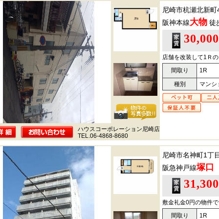
尼崎市杭瀬北新町
大物
阪神本線
徒
30,00
店舗を改装して1Ｒ
間取り
1R
種別
マンシ
ハウスコーポレーション尼崎店
TEL.06-4868-8680
尼崎市名神町1丁
塚口
阪急神戸線
31,30
敷金礼金0円の物件で
間取り
1R