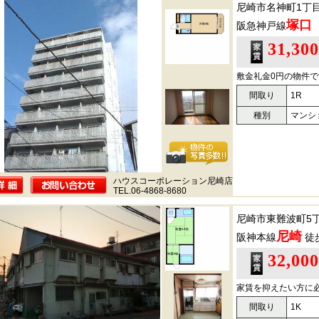
尼崎市名神町1丁
塚口
阪急神戸線
31,30
敷金礼金0円の物件で
間取り
1R
種別
マンシ
ハウスコーポレーション尼崎店
TEL.06-4868-8680
尼崎市東難波町5
尼崎
阪神本線
徒
32,00
家賃を抑えたい方に
間取り
1K