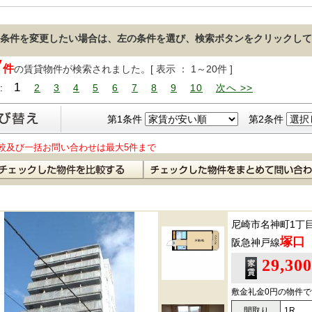
条件を変更したい場合は、左の条件を選び、検索ボタンをクリックして
7
件
の賃貸物件が検索されました。[ 表示 ： 1～20件 ]
1
 :
2
3
4
5
6
7
8
9
10
次へ >>
第1条件
第2条件
較及び一括お問い合わせは最大5件まで
尼崎市名神町1丁
塚口
阪急神戸線
29,30
敷金礼金0円の物件で
間取り
1R