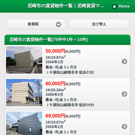
尼崎市の賃貸物件一覧｜尼崎賃貸マンション情報NET
Home
新着順
並び替え
尼崎市の賃貸物件一覧[75件中1件～10件]
50,000円
(6,000円)
2
1K/19.87m
2000年3月
敷金 -/礼金 1ヶ月分
ＪＲ福知山線猪名寺 徒歩23分
60,000円
(6,000円)
2
1K/20.28m
2006年3月
敷金 -/礼金 1ヶ月分
ＪＲ福知山線猪名寺 徒歩16分
69,000円
(6,000円)
2
1K/19.87m
2005年2月
敷金 -/礼金 1ヶ月分