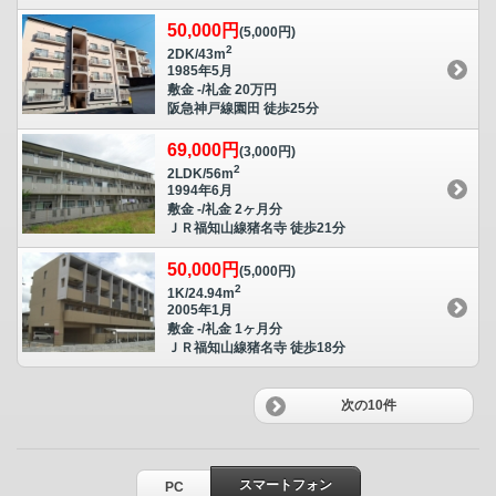
50,000円
(5,000円)
2
2DK/43m
1985年5月
敷金 -/礼金 20万円
阪急神戸線園田 徒歩25分
69,000円
(3,000円)
2
2LDK/56m
1994年6月
敷金 -/礼金 2ヶ月分
ＪＲ福知山線猪名寺 徒歩21分
50,000円
(5,000円)
2
1K/24.94m
2005年1月
敷金 -/礼金 1ヶ月分
ＪＲ福知山線猪名寺 徒歩18分
次の10件
スマートフォン
PC