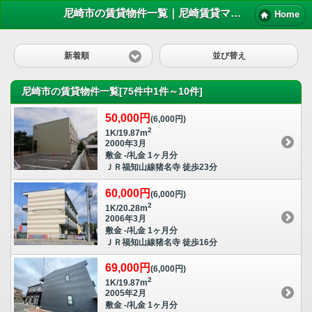
尼崎市の賃貸物件一覧｜尼崎賃貸マンション情報NET
Home
新着順
並び替え
尼崎市の賃貸物件一覧[75件中1件～10件]
50,000円
(6,000円)
2
1K/19.87m
2000年3月
敷金 -/礼金 1ヶ月分
ＪＲ福知山線猪名寺 徒歩23分
60,000円
(6,000円)
2
1K/20.28m
2006年3月
敷金 -/礼金 1ヶ月分
ＪＲ福知山線猪名寺 徒歩16分
69,000円
(6,000円)
2
1K/19.87m
2005年2月
敷金 -/礼金 1ヶ月分