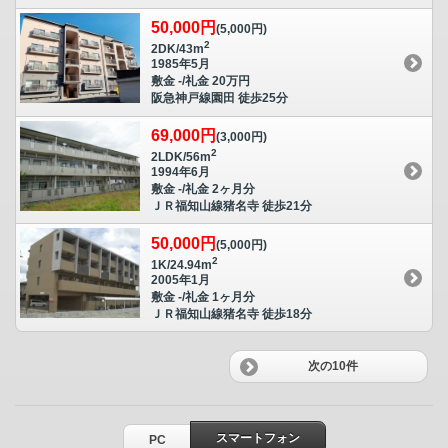
50,000円
(5,000円)
2
2DK/43m
1985年5月
敷金 -/礼金 20万円
阪急神戸線園田 徒歩25分
69,000円
(3,000円)
2
2LDK/56m
1994年6月
敷金 -/礼金 2ヶ月分
ＪＲ福知山線猪名寺 徒歩21分
50,000円
(5,000円)
2
1K/24.94m
2005年1月
敷金 -/礼金 1ヶ月分
ＪＲ福知山線猪名寺 徒歩18分
次の10件
スマートフォン
PC