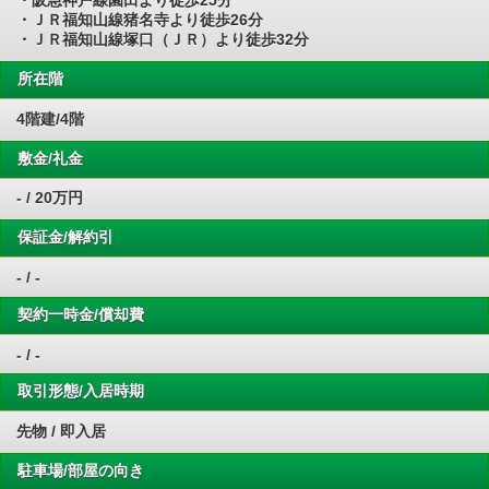
・阪急神戸線園田より徒歩25分
・ＪＲ福知山線猪名寺より徒歩26分
・ＪＲ福知山線塚口（ＪＲ）より徒歩32分
所在階
4階建/4階
敷金/礼金
- / 20万円
保証金/解約引
- / -
契約一時金/償却費
- / -
取引形態/入居時期
先物 / 即入居
駐車場/部屋の向き