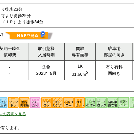
り徒歩23分
寺より徒歩29分
（ＪＲ）より徒歩34分
-7
契約一時金
取引態様
間取
駐車場
償却費
入居時期
専有面積
部屋の向き
1K
-
先物
有り有料
2
-
2023年5月
西向き
31.68m
ンの説明を見る
ン有ります。