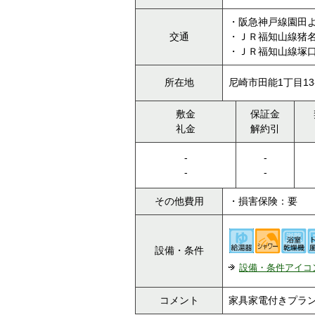
・阪急神戸線園田よ
交通
・ＪＲ福知山線猪名
・ＪＲ福知山線塚口
所在地
尼崎市田能1丁目13
敷金
保証金
礼金
解約引
-
-
-
-
その他費用
・損害保険：要
設備・条件
設備・条件アイコ
コメント
家具家電付きプラ