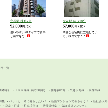
立花駅 徒歩
7
分
立花駅 徒歩
18
分
52,000
57,000
円 / 2K
円 / 2DK
使いやすい2Kタイプで食事
閑静な住宅街に立地してい
と寝室を分...
る、物件です＾＾
物件一覧
道本線）
ＪＲ宝塚線（福知山線）
阪急神戸線
阪急伊丹線
阪神本線
特集
ペットと一緒に暮らしたい！
新築マンションで暮らそう！
新社会人向
分
貸家・戸建
駐車場付き
特優賃特集
分譲賃貸マンション