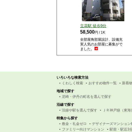
立花駅 徒歩
9
分
58,500
円 / 1K
全部屋角部屋設計、設備充
実人気のお部屋に募集がで
ました。
いろいろな検索方法
くわしく検索
おすすめ物件一覧
新着
地域で探す
尼崎・伊丹の町名を選んで探す
沿線で探す
沿線や駅を選んで探す
ＪＲ神戸線（東海
特集から探す
敷金・礼金ゼロ
デザイナーズマンション
ファミリー向けマンション
駅前・駅近3