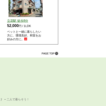
立花駅 徒歩
8
分
52,000
円 / 1LDK
ペットと一緒に暮らしたい
方に、環境良好、和室をお
好みの方に。
け
二人で暮らそう！