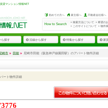
賃貸マンション情報NET
初めての方へ
家主様へ
不動産会社様へ
検索方法について
希望の
How to Search
このサイトについて
物件
から探す
沿線から探す
特集から探す
家
尼崎市
田能
尼崎市田能（阪急神戸線園田駅）のアパート物件詳細
パート物件詳細
73776