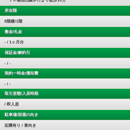
・ＪＲ福知山線伊丹より徒歩10分
所在階
8階建/1階
敷金/礼金
- / 1ヶ月分
保証金/解約引
- / -
契約一時金/償却費
- / -
取引形態/入居時期
/ 即入居
駐車場/部屋の向き
近隣有り / 東向き