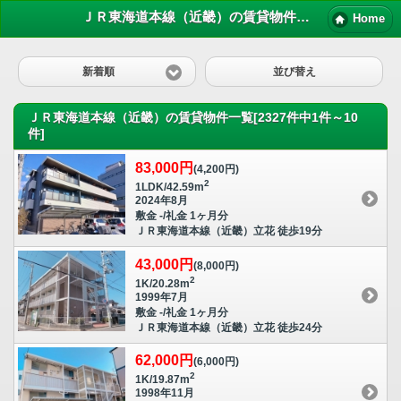
ＪＲ東海道本線（近畿）の賃貸物件一覧｜尼崎賃貸マンション情報NET
Home
新着順
並び替え
ＪＲ東海道本線（近畿）の賃貸物件一覧[2327件中1件～10
件]
83,000円
(4,200円)
2
1LDK/42.59m
2024年8月
敷金 -/礼金 1ヶ月分
ＪＲ東海道本線（近畿）立花 徒歩19分
43,000円
(8,000円)
2
1K/20.28m
1999年7月
敷金 -/礼金 1ヶ月分
ＪＲ東海道本線（近畿）立花 徒歩24分
62,000円
(6,000円)
2
1K/19.87m
1998年11月